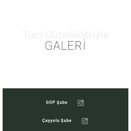
Tüm Güzellikleriyle
GALERİ
GOP Şube
Çayyolu Şube