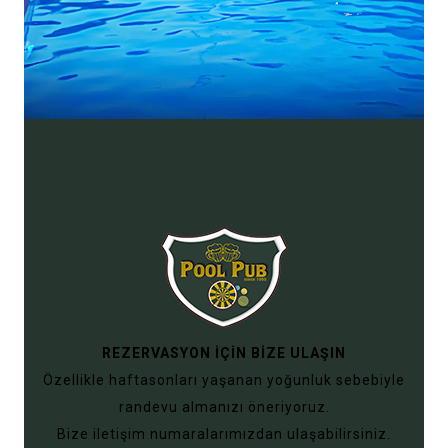
REZERVASYON İÇİN BİZE ULAŞIN
Özellikle haftasonları yaşanan yoğunluk sebebiyle
randevu almanızı öneriyoruz.
Bize
iletişim
numaralarımızdan ulaşabilirsiniz.